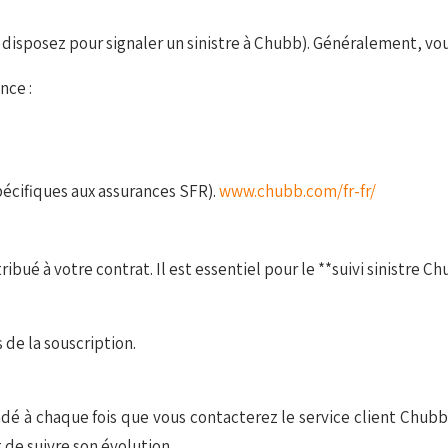
 disposez pour signaler un sinistre à Chubb). Généralement, vous
nce :
pécifiques aux assurances SFR).
www.chubb.com/fr-fr/
ibué à votre contrat. Il est essentiel pour le **suivi sinistre C
 de la souscription.
é à chaque fois que vous contacterez le service client Chubb 
 de suivre son évolution.