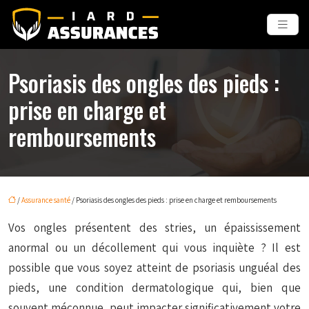
Psoriasis des ongles des pieds :
prise en charge et
remboursements
/
Assurance santé
/ Psoriasis des ongles des pieds : prise en charge et remboursements
Vos ongles présentent des stries, un épaississement
anormal ou un décollement qui vous inquiète ? Il est
possible que vous soyez atteint de psoriasis unguéal des
pieds, une condition dermatologique qui, bien que
souvent méconnue, peut impacter significativement votre