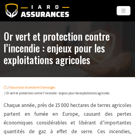
Or vert et protection contre
l’incendie : enjeux pour les
exploitations agricoles
/
Assurances Incendie et Dommages
/ Or vert et protection contre l’incendie : enjeux pour les exploitations agricoles
Chaque année, près de 15 000 hectares de terres agricoles
partent en fumée en Europe, causant des pertes
économiques considérables et libérant d’importantes
quantités de gaz à effet de serre. Ces incendies,