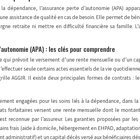
de la dépendance, l’assurance perte d’autonomie (APA) app
r une assistance de qualité en cas de besoin. Elle permet de béné
ne retraite ni mettre en difficulté financière sa famille. L
d’autonomie (APA) : les clés pour comprendre
e qui prévoit le versement d’une rente mensuelle ou d’un c
ffectuer seule certains actes essentiels de la vie quotidienne, 
ille AGGIR. Il existe deux principales formes de contrats : le
ment engagées pour les soins liés à la dépendance, dans la l
ontrats forfaitaires versent une rente mensuelle dont le mon
est reconnue par l’assureur. Les garanties proposées par le
ains frais (aide à domicile, hébergement en EHPAD, adaptation 
dministratif) et un capital décès versé aux bénéficiaires dés