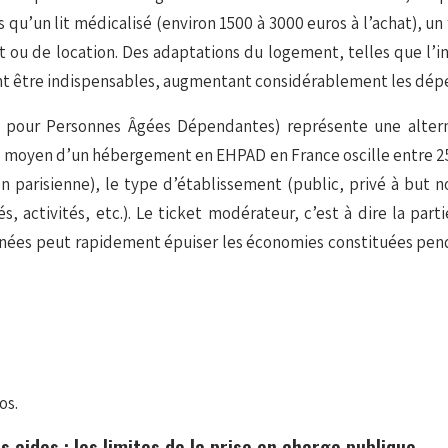
qu’un lit médicalisé (environ 1500 à 3000 euros à l’achat), un
ou de location. Des adaptations du logement, telles que l’in
nt être indispensables, augmentant considérablement les dép
our Personnes Âgées Dépendantes) représente une alternat
l moyen d’un hébergement en EHPAD en France oscille entre 250
on parisienne), le type d’établissement (public, privé à but n
, activités, etc.). Le ticket modérateur, c’est à dire la pa
nnées peut rapidement épuiser les économies constituées penda
os.
 aides : les limites de la prise en charge publique