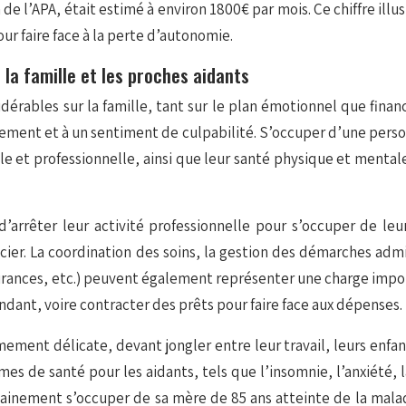
 l’APA, était estimé à environ 1800€ par mois. Ce chiffre illus
r faire face à la perte d’autonomie.
la famille et les proches aidants
rables sur la famille, tant sur le plan émotionnel que financie
’épuisement et à un sentiment de culpabilité. S’occuper d’une
le et professionnelle, ainsi que leur santé physique et menta
’arrêter leur activité professionnelle pour s’occuper de le
nancier. La coordination des soins, la gestion des démarches a
urances, etc.) peuvent également représenter une charge import
dant, voire contracter des prêts pour faire face aux dépenses.
ment délicate, devant jongler entre leur travail, leurs enfan
es de santé pour les aidants, tels que l’insomnie, l’anxiété,
nement s’occuper de sa mère de 85 ans atteinte de la maladie d