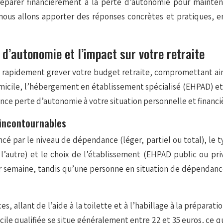
réparer financièrement à la perte d’autonomie pour mainteni
nous allons apporter des réponses concrètes et pratiques, en
 d’autonomie et l’impact sur votre retraite
apidement grever votre budget retraite, compromettant ainsi
omicile, l’hébergement en établissement spécialisé (EHPAD) et 
ce perte d’autonomie à votre situation personnelle et financi
 incontournables
par le niveau de dépendance (léger, partiel ou total), le type
 à l’autre) et le choix de l’établissement (EHPAD public ou 
 semaine, tandis qu’une personne en situation de dépendance 
es, allant de l’aide à la toilette et à l’habillage à la prépar
ile qualifiée se situe généralement entre 22 et 35 euros, ce q