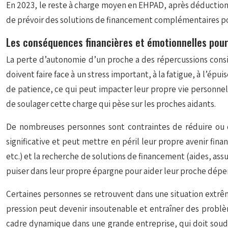
En 2023, le reste à charge moyen en EHPAD, après déduction de
de prévoir des solutions de financement complémentaires pou
Les conséquences financières et émotionnelles pour 
La perte d’autonomie d’un proche a des répercussions considé
doivent faire face à un stress important, à la fatigue, à l
de patience, ce qui peut impacter leur propre vie personnel
de soulager cette charge qui pèse sur les proches aidants.
De nombreuses personnes sont contraintes de réduire ou d
significative et peut mettre en péril leur propre avenir fi
etc.) et la recherche de solutions de financement (aides, ass
puiser dans leur propre épargne pour aider leur proche dépen
Certaines personnes se retrouvent dans une situation extrême
pression peut devenir insoutenable et entraîner des problèm
cadre dynamique dans une grande entreprise, qui doit soudai