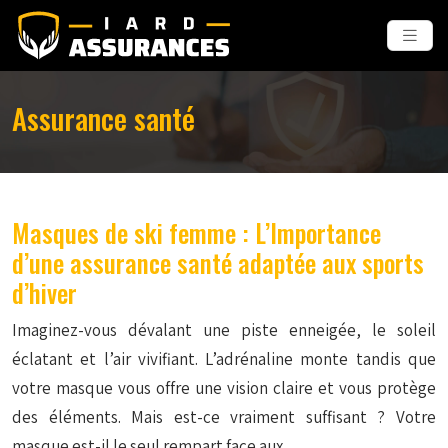
Assurance santé
Masques de ski femme : L’Importance
d’une assurance santé adaptée aux sports
d’hiver
Imaginez-vous dévalant une piste enneigée, le soleil
éclatant et l’air vivifiant. L’adrénaline monte tandis que
votre masque vous offre une vision claire et vous protège
des éléments. Mais est-ce vraiment suffisant ? Votre
masque est-il le seul rempart face aux…